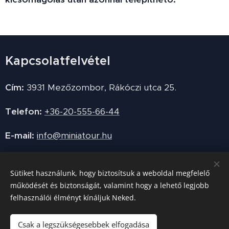
Kapcsolatfelvétel
Cím:
3931 Mezőzombor, Rákóczi utca 25.
Telefon:
+36-20-555-66-44
E-mail:
info@miniatour.hu
Sütiket használunk, hogy biztosítsuk a weboldal megfelelő
Sütik
működését és biztonságát, valamint hogy a lehető legjobb
felhasználói élményt kínáljuk Neked.
Nyelvek
Magyar
English
Deutsch
Slovenčina
Csak a legszükségesebbek elfogadása