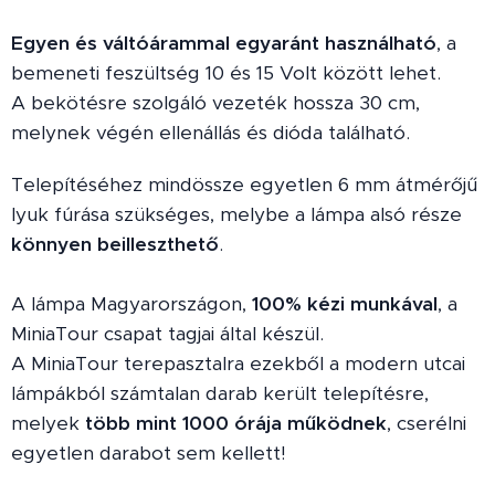
Egyen és váltóárammal egyaránt használható
, a
bemeneti feszültség 10 és 15 Volt között lehet.
A bekötésre szolgáló vezeték hossza 30 cm,
melynek végén ellenállás és dióda található.
Telepítéséhez mindössze egyetlen 6 mm átmérőjű
lyuk fúrása szükséges, melybe a lámpa alsó része
könnyen beilleszthető
.
A lámpa Magyarországon,
1
00% kézi munkával
, a
MiniaTour csapat tagjai által készül.
A MiniaTour terepasztalra ezekből a modern utcai
lámpákból számtalan darab került telepítésre,
melyek
több mint 1000 órája működnek
, cserélni
egyetlen darabot sem kellett!