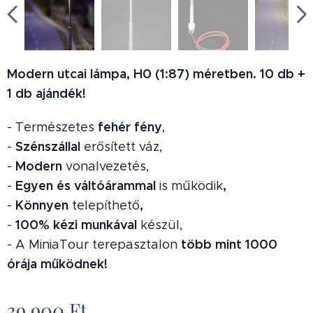
Modern utcai lámpa, H0 (1:87) méretben. 10 db +
1 db ajándék!
fehér fény
- Természetes
,
Szénszállal
-
erősített váz,
Modern
-
vonalvezetés,
Egyen és váltóárammal
,
-
is működik
K
önnyen
,
-
telepíthető
1
00% kézi munkával
-
készül,
több mint 1000
- A MiniaTour terepasztalon
órája működnek
!
39 900
Ft