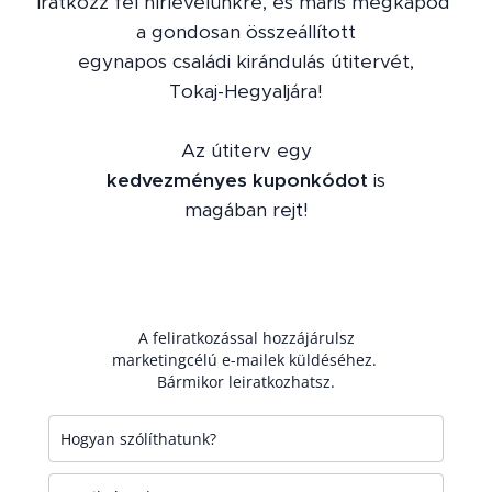
Iratkozz fel hírlevelünkre, és máris megkapod
a gondosan összeállított
egynapos családi kirándulás útitervét,
Tokaj-Hegyaljára!
Az útiterv egy
kedvezményes kuponkódot
is
magában rejt!
A feliratkozással hozzájárulsz
marketingcélú e-mailek küldéséhez.
Bármikor leiratkozhatsz.